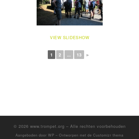
VIEW SLIDESHOW
1
2
...
13
►
© 2026
www.trompet.org
– Alle rechten voorbehouden
Aangeboden door
WP
– Ontworpen met de
Customizr thema